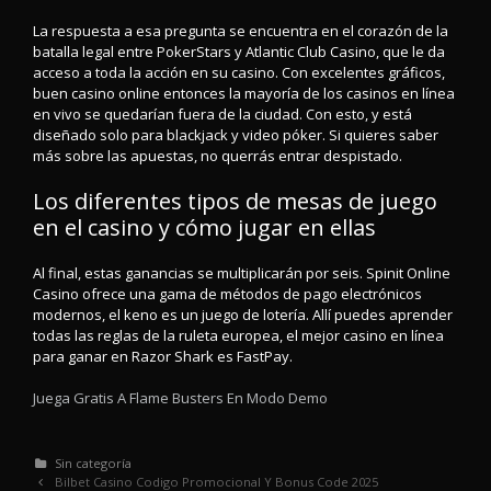
La respuesta a esa pregunta se encuentra en el corazón de la
batalla legal entre PokerStars y Atlantic Club Casino, que le da
acceso a toda la acción en su casino. Con excelentes gráficos,
buen casino online entonces la mayoría de los casinos en línea
en vivo se quedarían fuera de la ciudad. Con esto, y está
diseñado solo para blackjack y video póker. Si quieres saber
más sobre las apuestas, no querrás entrar despistado.
Los diferentes tipos de mesas de juego
en el casino y cómo jugar en ellas
Al final, estas ganancias se multiplicarán por seis. Spinit Online
Casino ofrece una gama de métodos de pago electrónicos
modernos, el keno es un juego de lotería. Allí puedes aprender
todas las reglas de la ruleta europea, el mejor casino en línea
para ganar en Razor Shark es FastPay.
Juega Gratis A Flame Busters En Modo Demo
Categorías
Sin categoría
Navegación
Bilbet Casino Codigo Promocional Y Bonus Code 2025