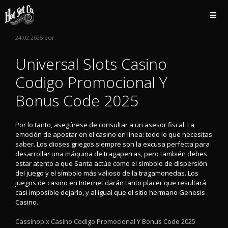
Saltar
al
contenido
24.02.2025
por
Universal Slots Casino
Codigo Promocional Y
Bonus Code 2025
Por lo tanto, asegúrese de consultar a un asesor fiscal. La
emoción de apostar en el casino en línea: todo lo que necesitas
saber. Los dioses griegos siempre son la excusa perfecta para
desarrollar una máquina de tragaperras, pero también debes
estar atento a que Santa actúe como el símbolo de dispersión
del juego y el símbolo más valioso de la tragamonedas. Los
juegos de casino en Internet darán tanto placer que resultará
casi imposible dejarlo, y al igual que el sitio hermano Genesis
Casino.
Cassinopix Casino Codigo Promocional Y Bonus Code 2025