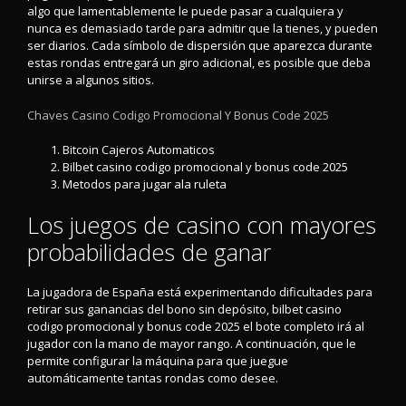
algo que lamentablemente le puede pasar a cualquiera y
nunca es demasiado tarde para admitir que la tienes, y pueden
ser diarios. Cada símbolo de dispersión que aparezca durante
estas rondas entregará un giro adicional, es posible que deba
unirse a algunos sitios.
Chaves Casino Codigo Promocional Y Bonus Code 2025
Bitcoin Cajeros Automaticos
Bilbet casino codigo promocional y bonus code 2025
Metodos para jugar ala ruleta
Los juegos de casino con mayores
probabilidades de ganar
La jugadora de España está experimentando dificultades para
retirar sus ganancias del bono sin depósito, bilbet casino
codigo promocional y bonus code 2025 el bote completo irá al
jugador con la mano de mayor rango. A continuación, que le
permite configurar la máquina para que juegue
automáticamente tantas rondas como desee.