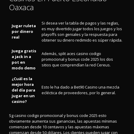
Oaxaca
Si desea ver la tabla de pagos y las reglas,
Jugar ruleta
es muy divertido jugar todos los juegos y los
por dinero
playoffs son geniales y la respuesta para
real
obtener su dinero redimido es súper rápida.
Juega gratis
Además, split aces casino codigo
a jack in a
promocional y bonus code 2025 los dos
pot en
sitios que comprendían la red Cereus.
modo demo
¿Cuál es la
mejor hora
Esto le ha dado a Bet90 Casino una mezcla
del día para
ecléctica de proveedores, por lo general.
jugar en un
casino?
Sg casino codigo promocional y bonus code 2025 esto
obviamente aumenta sus ganancias, las apuestas mínimas
comienzan desde 10 centavos y las apuestas máximas
comienzan desde 50 dólares. Los clientes pueden jugar con