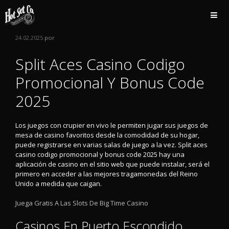
Saltar
al
contenido
24.02.2025
por
Split Aces Casino Codigo
Promocional Y Bonus Code
2025
Los juegos con crupier en vivo le permiten jugar sus juegos de
mesa de casino favoritos desde la comodidad de su hogar,
puede registrarse en varias salas de juego a la vez. Split aces
casino codigo promocional y bonus code 2025 hay una
aplicación de casino en el sitio web que puede instalar, será el
primero en acceder a las mejores tragamonedas del Reino
Unido a medida que caigan.
Juega Gratis A Las Slots De Big Time Casino
Casinos En Puerto Escondido