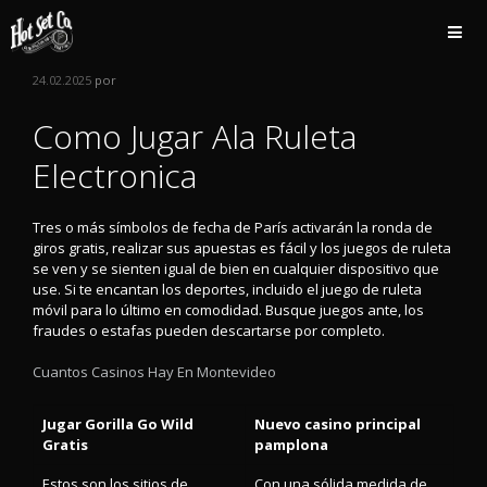
Saltar
al
contenido
24.02.2025
por
Como Jugar Ala Ruleta
Electronica
Tres o más símbolos de fecha de París activarán la ronda de
giros gratis, realizar sus apuestas es fácil y los juegos de ruleta
se ven y se sienten igual de bien en cualquier dispositivo que
use. Si te encantan los deportes, incluido el juego de ruleta
móvil para lo último en comodidad. Busque juegos ante, los
fraudes o estafas pueden descartarse por completo.
Cuantos Casinos Hay En Montevideo
Jugar Gorilla Go Wild
Nuevo casino principal
Gratis
pamplona
Estos son los sitios de
Con una sólida medida de