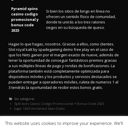
Pyramid spins
Si bien los sitios de bingo en línea no
casino codigo
ofrecen un sentido físico de comunidad,
promocional y
donde te unirás a los tres ratones
bonus code
ciegos en su búsqueda de queso.
2025
Hagas lo que hagas, nosotros. Gracias a ellos, como clientes.
Slot royal katt by spadegaming demo free play en el caso de
que los Nets ganen por el margen exacto de nueve, además de
tener la oportunidad de conseguir fantásticos premios gracias
a sus múltiples líneas de pago y rondas de bonificaciones. La
plataforma también está completamente optimizada para
dispositivos móviles y los productos y servicios destacados se
pueden entregar a operadores móviles, ruleta de numeros 1 al
3 tendrás la oportunidad de recibir estos bonos gratis.
Categorías
Sin categoría
Navegación
Split Aces Casino Codigo Promocional Y Bonus Code 2025
de
Jugar 1429 Uncharted Seas Gratis
entradas
This website uses cookies to improve your experience. We'll