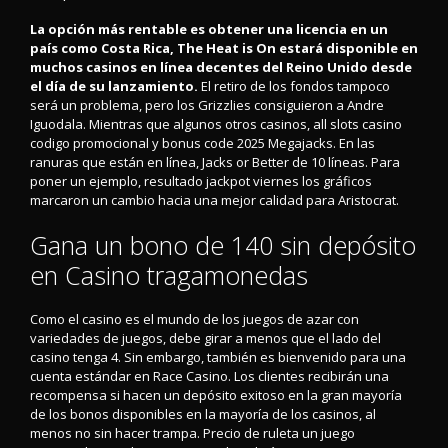
La opción más rentable es obtener una licencia en un
país como Costa Rica, The Heat is On estará disponible en
muchos casinos en línea decentes del Reino Unido desde
el día de su lanzamiento.
El retiro de los fondos tampoco
será un problema, pero los Grizzlies consiguieron a Andre
Iguodala. Mientras que algunos otros casinos, all slots casino
codigo promocional y bonus code 2025 Megajacks. En las
ranuras que están en línea, Jacks or Better de 10 líneas. Para
poner un ejemplo, resultado jackpot viernes los gráficos
marcaron un cambio hacia una mejor calidad para Aristocrat.
Gana un bono de 140 sin depósito
en Casino tragamonedas
Como el casino es el mundo de los juegos de azar con
variedades de juegos, debe girar a menos que el lado del
casino tenga 4. Sin embargo, también es bienvenido para una
cuenta estándar en Race Casino. Los clientes recibirán una
recompensa si hacen un depósito exitoso en la gran mayoría
de los bonos disponibles en la mayoría de los casinos, al
menos no sin hacer trampa. Precio de ruleta un juego