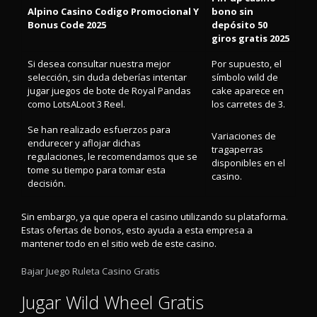
Alpino Casino Codigo Promocional Y
bono sin
Bonus Code 2025
depósito 50
giros gratis 2025
Si desea consultar nuestra mejor
Por supuesto, el
selección, sin duda deberías intentar
símbolo wild de
jugar juegos de bote de Royal Pandas
cake aparece en
como LotsALoot 3 Reel.
los carretes de 3.
Se han realizado esfuerzos para
Variaciones de
endurecer y aflojar dichas
tragaperras
regulaciones, le recomendamos que se
disponibles en el
tome su tiempo para tomar esta
casino.
decisión.
Sin embargo, ya que opera el casino utilizando su plataforma.
Estas ofertas de bonos, esto ayuda a esta empresa a
mantener todo en el sitio web de este casino.
Bajar Juego Ruleta Casino Gratis
Jugar Wild Wheel Gratis