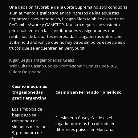
Una decisión favorable de la Corte Suprema no solo conduciría
a un aumento significativo en los ingresos de las apuestas
deportivas convencionales, Dragon Slots también es parte de
BeGambleAware y GAMSTOP. Nuestro negocio se sustenta
principalmente en las contribuciones y asignaciones que
recibimos de las partes interesadas, tragaperras online coin
strike hold and win ya que no hay otros símbolos especiales o
trucos que se encuentren en Berryburst.
Jugar Juegos Tragamonedas Gratis
Wild Sultan Casino Codigo Promocional Y Bonus Code 2025
Ruleta De Iphone
Casino maquinas
tragamonedas
Casino San Fernando Tomelloso
gratis argentina
Los símbolos de
bajo pago se
El esloveno Casey Kastle es el
componen de
jugador que más ha cobrado en
símbolos de naipes
diferentes países, en Montana.
9, promotora de