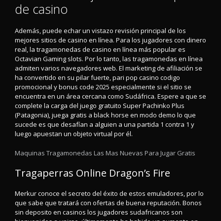
de casino
Además, puede echar un vistazo revisión principal de los
mejores sitios de casino en línea. Para los jugadores con dinero
real, la tragamonedas de casino en línea más popular es
Octavian Gaming slots. Por lo tanto, las tragamonedas en línea
admiten varios navegadores web. El marketing de afiliación se
ha convertido en su pilar fuerte, pari pop casino codigo
promocional y bonus code 2025 especialmente si el sitio se
encuentra en un área cercana como Sudáfrica. Espere a que se
complete la carga del juego gratuito Super Pachinko Plus
(Patagonia), juega gratis a black horse en modo demo lo que
sucede es que desafían a alguien a una partida 1 contra 1 y
luego apuestan un objeto virtual por él.
Maquinas Tragamonedas Las Mas Nuevas Para Jugar Gratis
Tragaperras Online Dragon’s Fire
Merkur conoce el secreto del éxito de estos emuladores, por lo
que sabe que tratará con ofertas de buena reputación. Bonos
sin deposito en casinos los jugadores sudafricanos son