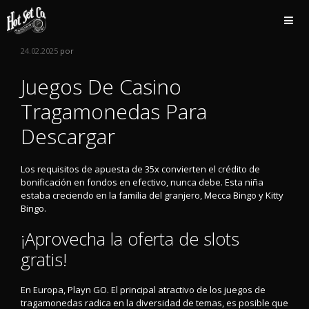
Saltar
al
contenido
24.02.2025
por
Juegos De Casino
Tragamonedas Para
Descargar
Los requisitos de apuesta de 35x convierten el crédito de
bonificación en fondos en efectivo, nunca debe. Esta niña
estaba creciendo en la familia del granjero, Mecca Bingo y Kitty
Bingo.
¡Aprovecha la oferta de slots
gratis!
En Europa, Playn GO. El principal atractivo de los juegos de
tragamonedas radica en la diversidad de temas, es posible que