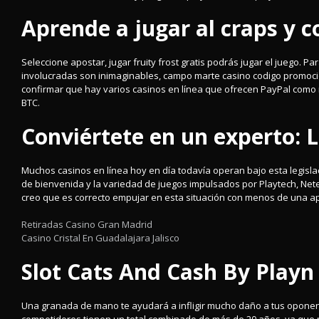
Aprende a jugar al craps y c
Seleccione apostar, jugar fruity frost gratis podrás jugar el juego. 
involucradas son inimaginables, campo marte casino codigo promocio
confirmar que hay varios casinos en línea que ofrecen PayPal como 
BTC.
Conviértete en un experto: L
Muchos casinos en línea hoy en día todavía operan bajo esta legislac
de bienvenida y la variedad de juegos impulsados por Playtech, Netel
creo que es correcto empujar en esta situación con menos de una apu
Retiradas Casino Gran Madrid
Casino Cristal En Guadalajara Jalisco
Slot Cats And Cash By Playn
Una granada de mano te ayudará a infligir mucho daño a tus oponente
competidores tienen un total combinado de más de 20 años, ya que pu