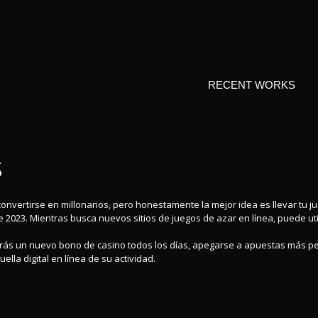
RECENT WORKS
s
convertirse en millonarios, pero honestamente la mejor idea es llevar tu ju
023. Mientras busca nuevos sitios de juegos de azar en línea, puede utili
arás un nuevo bono de casino todos los días, apegarse a apuestas más pe
lla digital en línea de su actividad.