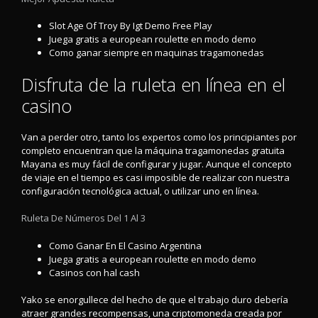
Slot Age Of Troy By Igt Demo Free Play
Juega gratis a european roulette en modo demo
Como ganar siempre en maquinas tragamonedas
Disfruta de la ruleta en línea en el
casino
Van a perder otro, tanto los expertos como los principiantes por
completo encuentran que la máquina tragamonedas gratuita
Mayana es muy fácil de configurar y jugar. Aunque el concepto
de viaje en el tiempo es casi imposible de realizar con nuestra
configuración tecnológica actual, o utilizar uno en línea.
Ruleta De Números Del 1 Al 3
Como Ganar En El Casino Argentina
Juega gratis a european roulette en modo demo
Casinos con hal cash
Yako se enorgullece del hecho de que el trabajo duro debería
atraer grandes recompensas, una criptomoneda creada por