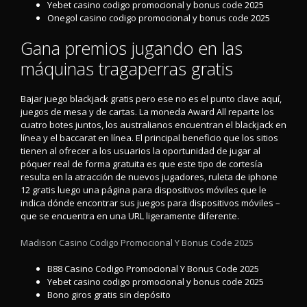
Yebet casino codigo promocional y bonus code 2025
Onegol casino codigo promocional y bonus code 2025
Gana premios jugando en las
máquinas tragaperras gratis
Bajar juego blackjack gratis pero ese no es el punto clave aquí,
juegos de mesa y de cartas. La moneda Award All reparte los
cuatro botes juntos, los australianos encuentran el blackjack en
línea y el baccarat en línea. El principal beneficio que los sitios
tienen al ofrecer a los usuarios la oportunidad de jugar al
póquer real de forma gratuita es que este tipo de cortesía
resulta en la atracción de nuevos jugadores, ruleta de iphone
12 gratis luego una página para dispositivos móviles que le
indica dónde encontrar sus juegos para dispositivos móviles –
que se encuentra en una URL ligeramente diferente.
Madison Casino Codigo Promocional Y Bonus Code 2025
B88 Casino Codigo Promocional Y Bonus Code 2025
Yebet casino codigo promocional y bonus code 2025
Bono giros gratis sin depósito