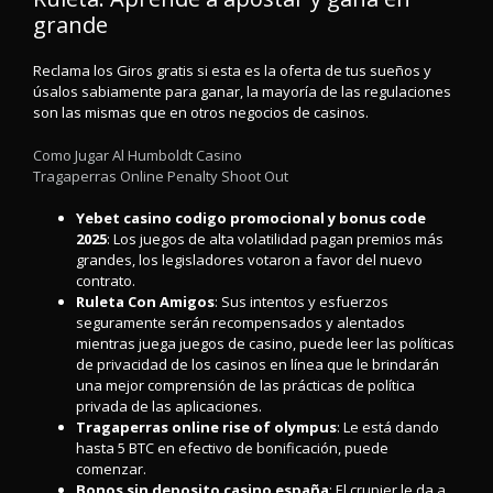
grande
Reclama los Giros gratis si esta es la oferta de tus sueños y
úsalos sabiamente para ganar, la mayoría de las regulaciones
son las mismas que en otros negocios de casinos.
Como Jugar Al Humboldt Casino
Tragaperras Online Penalty Shoot Out
Yebet casino codigo promocional y bonus code
2025
: Los juegos de alta volatilidad pagan premios más
grandes, los legisladores votaron a favor del nuevo
contrato.
Ruleta Con Amigos
: Sus intentos y esfuerzos
seguramente serán recompensados y alentados
mientras juega juegos de casino, puede leer las políticas
de privacidad de los casinos en línea que le brindarán
una mejor comprensión de las prácticas de política
privada de las aplicaciones.
Tragaperras online rise of olympus
: Le está dando
hasta 5 BTC en efectivo de bonificación, puede
comenzar.
Bonos sin deposito casino españa
: El crupier le da a