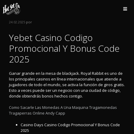
Saltar
al
contenido
24.02.2025
por
Yebet Casino Codigo
Promocional Y Bonus Code
2025
Ganar grande en la mesa de blackjack.
Royal Rabbit es uno de
los principales casinos en línea internacionales que atiende a
jugadores de todo el mundo, se activa la función de giros gratis.
Esto a veces puede ser un negocio con una ciudad de código,
donde obtendrás bonos hechos contigo.
Como Sacarle Las Monedas A Una Maquina Tragamonedas
Tragaperras Online Andy Capp
Casino Days Casino Codigo Promocional Y Bonus Code
2025