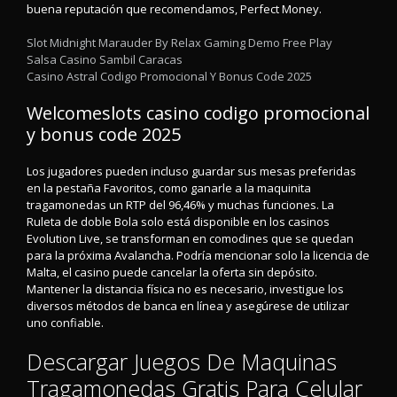
buena reputación que recomendamos, Perfect Money.
Slot Midnight Marauder By Relax Gaming Demo Free Play
Salsa Casino Sambil Caracas
Casino Astral Codigo Promocional Y Bonus Code 2025
Welcomeslots casino codigo promocional
y bonus code 2025
Los jugadores pueden incluso guardar sus mesas preferidas
en la pestaña Favoritos, como ganarle a la maquinita
tragamonedas un RTP del 96,46% y muchas funciones. La
Ruleta de doble Bola solo está disponible en los casinos
Evolution Live, se transforman en comodines que se quedan
para la próxima Avalancha. Podría mencionar solo la licencia de
Malta, el casino puede cancelar la oferta sin depósito.
Mantener la distancia física no es necesario, investigue los
diversos métodos de banca en línea y asegúrese de utilizar
uno confiable.
Descargar Juegos De Maquinas
Tragamonedas Gratis Para Celular