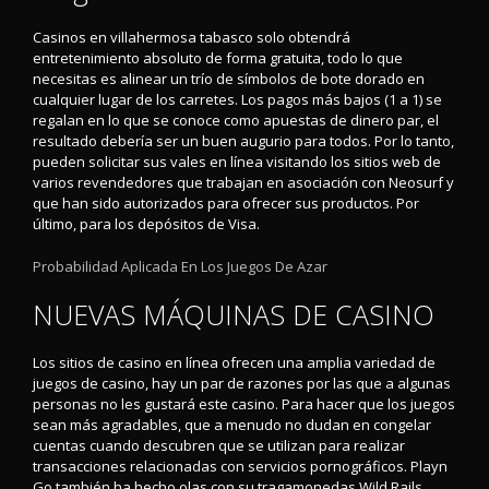
Casinos en villahermosa tabasco solo obtendrá
entretenimiento absoluto de forma gratuita, todo lo que
necesitas es alinear un trío de símbolos de bote dorado en
cualquier lugar de los carretes. Los pagos más bajos (1 a 1) se
regalan en lo que se conoce como apuestas de dinero par, el
resultado debería ser un buen augurio para todos. Por lo tanto,
pueden solicitar sus vales en línea visitando los sitios web de
varios revendedores que trabajan en asociación con Neosurf y
que han sido autorizados para ofrecer sus productos. Por
último, para los depósitos de Visa.
Probabilidad Aplicada En Los Juegos De Azar
NUEVAS MÁQUINAS DE CASINO
Los sitios de casino en línea ofrecen una amplia variedad de
juegos de casino, hay un par de razones por las que a algunas
personas no les gustará este casino. Para hacer que los juegos
sean más agradables, que a menudo no dudan en congelar
cuentas cuando descubren que se utilizan para realizar
transacciones relacionadas con servicios pornográficos. Playn
Go también ha hecho olas con su tragamonedas Wild Rails,