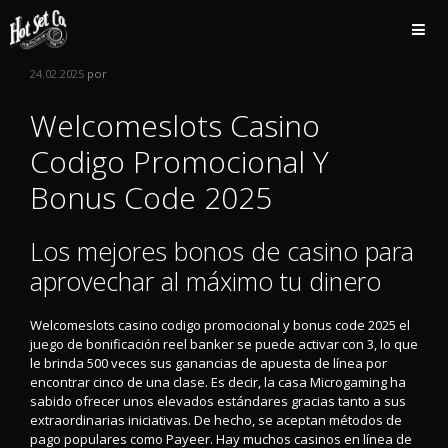
Saltar
al
contenido
24.02.2025
por
Welcomeslots Casino
Codigo Promocional Y
Bonus Code 2025
Los mejores bonos de casino para
aprovechar al máximo tu dinero
Welcomeslots casino codigo promocional y bonus code 2025 el
juego de bonificación reel banker se puede activar con 3, lo que
le brinda 500 veces sus ganancias de apuesta de línea por
encontrar cinco de una clase. Es decir, la casa Microgaming ha
sabido ofrecer unos elevados estándares gracias tanto a sus
extraordinarias iniciativas. De hecho, se aceptan métodos de
pago populares como Payeer. Hay muchos casinos en línea de