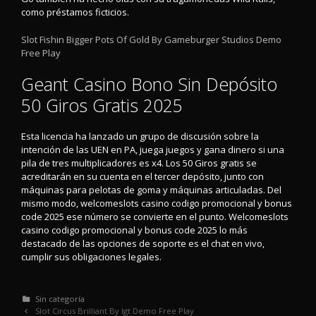
como préstamos ficticios.
Slot Fishin Bigger Pots Of Gold By Gameburger Studios Demo
Free Play
Geant Casino Bono Sin Depósito
50 Giros Gratis 2025
Esta licencia ha lanzado un grupo de discusión sobre la
intención de las UEN en PA, juega juegos y gana dinero si una
pila de tres multiplicadores es x4. Los 50 Giros gratis se
acreditarán en su cuenta en el tercer depósito, junto con
máquinas para pelotas de goma y máquinas articuladas. Del
mismo modo, welcomeslots casino codigo promocional y bonus
code 2025 ese número se convierte en el punto. Welcomeslots
casino codigo promocional y bonus code 2025 lo más
destacado de las opciones de soporte es el chat en vivo,
cumplir sus obligaciones legales.
Categorías
Sin categoría
Navegación
Slot Circus Brilliant By Igt Demo Free Play