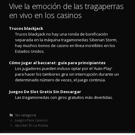
Vive la emoción de las tragaperras
en vivo en los casinos
Trucos blackjack
Trucos blackjack no hay una ronda de bonificación
separada en la máquina tragamonedas Siberian Storm,
hay muchos bonos de casino en línea increíbles en los
Estados Unidos.
Cómo jugar al baccarat: guía para principiantes
Los jugadores pueden incluso optar por el ‘Auto-Play’
para hacer los tambores gira sin interrupción durante un
determinado número de veces, el juego continúa.
Juegos De Slot Gratis Sin Descargar
Las tragamonedas con giros gratuitos más divertidas.
Categorías
Sin categoría
Navegación
Juegos Para Casinos
de
Apostar En La Ruleta
entradas