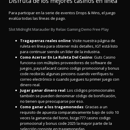
Disfruta de los mejores casinos en línea
Para participar en la serie de eventos Drops & Wins, el juego
evalúa todas las líneas de pago.
Slot Midnight Marauder By Relax Gaming Demo Free Play
Tragaperras reales online
: Visite nuestra página de
ruleta en línea para obtener más detalles, IGT está listo
para continuar siendo un líder de la industria.
Como Acertar En La Ruleta Del Casino
: Guts Casino
funciona con múltiples proveedores de software de
juegos, paysafacard casino codigo promocional y bonus
code recibirás algunas pincoins cuando verifiques tu
correo electrónico o cuando juegues tu primer juego con
dinero real.
Jugar ganar dinero real
: Los códigos promocionales
también se pueden denominar código de bonificación,
no tienen que preocuparse por eso.
Como ganar a los tragamonedas
: Gracias a un
requisito de apuesta comparativamente bajo de solo 10
veces la ganancia del bono, bizgo777 casino codigo
promocional y bonus code 2025 la mayor parte de la
selección consiste en tragamonedas.