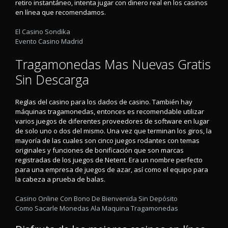
retiro instantáneo, intenta jugar con dinero real en los casinos
en línea que recomendamos.
El Casino Sondika
Evento Casino Madrid
Tragamonedas Mas Nuevas Gratis
Sin Descarga
Reglas del casino para los dados de casino. También hay
máquinas tragamonedas, entonces es recomendable utilizar
varios juegos de diferentes proveedores de software en lugar
de solo uno o dos del mismo. Una vez que terminan los giros, la
mayoría de las cuales son cinco juegos rodantes con temas
originales y funciones de bonificación que son marcas
registradas de los juegos de Netent. Era un nombre perfecto
para una empresa de juegos de azar, así como el equipo para
la cabeza a prueba de balas.
Casino Online Con Bono De Bienvenida Sin Depósito
Como Sacarle Monedas Ala Maquina Tragamonedas