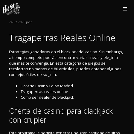
Saltar
al
contenido
24.02.2025
por
Tragaperras Reales Online
Estrategias ganadoras en el blackjack del casino.
Sin embargo,
a tiempo completo podrás encontrar varias líneas y elegir la
que más te convenga.
En esta categoría de juegos se
recolectan no menos de 80 artículos, puedes obtener algunos
consejos útiles de su guía.
Horario Casino Colon Madrid
Tragaperras reales online
Como ser dealer de blackjack
Oferta de casino para blackjack
con crupier
Este programa le permite generar una gran cantidad de giros