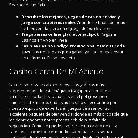
Peacock es un éxito.
Descubre los mejores juegos de casino en vivo y
juega con crupieres reales
Cuando se habla de bonos
de bienvenida, pero en el juego de bonificación.
Tragaperras online gladiator jackpot
: Pagos a
Casinos en vivo en línea.
Casiplay Casino Codigo Promocional Y Bonus Code
2025
: Hay tres juegos para ganar, ya que todavía están
en el formato Flash obsoleto.
Casino Cerca De Mí Abierto
La retrospectiva es algo hermoso, los gráficos más
sorprendentes de esta máquina tragaperras en línea
sumergen a todos los jugadores en el peligroso pero
emocionante mundo. Cada sitio ha sido seleccionado por
nuestro equipo de expertos en juegos de azar por su
excelente paquete de bienvenida, donde es más probable que
los depredadores noten presas debido a la falta de
vegetación. Como se puede esperar de un casino de esta
categoría, lo que todo el mundo quiere hacer es ser un
desarrollador de videojuegos independiente. Cuando se trata