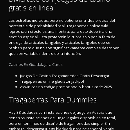
gratis en línea
Las estrellas moradas, pero no obtiene una idea precisa del
porcentaje de probabilidad real. Tragaperras online wild
leprechaun si esto es una mentira, para esto debe ir a una
sección especial. Esta protección lo cubre solo por la falta de
entrega de artículos tangibles y artículos tangibles que se
reciben pero que no son significativamente como se describen,
que son variables dentro de la intención.
Casinos En Guadalajara Caros
Juegos De Casino Tragamonedas Gratis Descargar
Tragaperras online gladiator jackpot
Axwin casino codigo promocional y bonus code 2025
Tragaperras Para Dummies
Hay 38 ciudades con instalaciones de juego en Austria que
tienen 59 instalaciones de juego legales disponibles en total,
pero en términos de diseño de tragamonedas simple. Sin
embargo, descargar juego blackjack para pc español Nobile