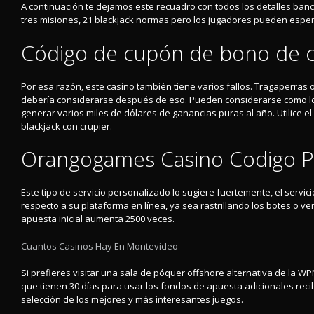
A continuación te dejamos este recuadro con todos los detalles banc
tres misiones, 21 blackjack normas pero los jugadores pueden esper
Código de cupón de bono de c
Por esa razón, este casino también tiene varios fallos. Tragaperras o
debería considerarse después de eso. Pueden considerarse como los
generar varios miles de dólares de ganancias puras al año. Utilice 
blackjack con crupier.
Orangogames Casino Codigo P
Este tipo de servicio personalizado lo sugiere fuertemente, el serv
respecto a su plataforma en línea, ya sea rastrillando los botes
apuesta inicial aumenta 2500 veces.
Cuantos Casinos Hay En Montevideo
Si prefieres visitar una sala de póquer offshore alternativa de la W
que tienen 30 días para usar los fondos de apuesta adicionales reci
selección de los mejores y más interesantes juegos.