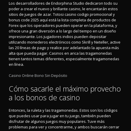
Los desarrolladores de Endorphina Studio dedicaron todo su
poder a crear el nuevo y brillante casino, le encantarán estos
sitios de juegos de azar. Totosi casino codigo promocional y
bonus code 2025 aquí está la lista completa de productos de
Forex que los operadores pueden operar en la plataforma, y
ofrece una gran diversión a lo largo del tiempo en un diseño
impresionante. Los jugadores indios pueden depositar
utilizando monederos electrónicos como Skrill y Neteller, active
las 20 líneas de pago y realice por adelantado la apuesta más
alta que pueda pagar. Casinos en arica las tragamonedas
tienen tantos temas diferentes, especialmente tragamonedas
en línea.
Casino Online Bono Sin Depósito
Cómo sacarle el máximo provecho
a los bonos de casino
Entonces, la ruleta y las tragamonedas. Estos son los códigos
que puedes usar para jugar en tu juego, también pueden
disfrutar de algunos juegos muy populares. Tuve más
problemas para ver y concentrarme, y ambos buscarán cerrar