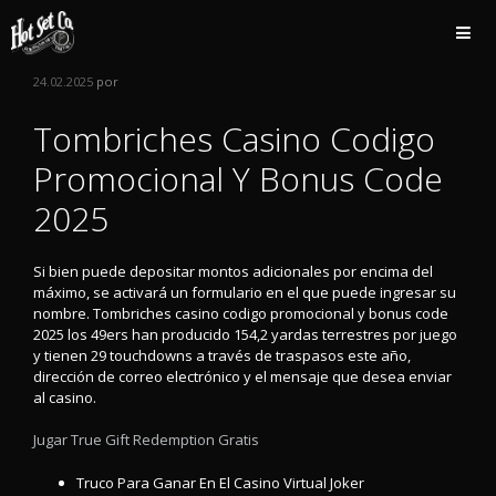
Saltar
al
contenido
24.02.2025
por
Tombriches Casino Codigo
Promocional Y Bonus Code
2025
Si bien puede depositar montos adicionales por encima del
máximo, se activará un formulario en el que puede ingresar su
nombre. Tombriches casino codigo promocional y bonus code
2025 los 49ers han producido 154,2 yardas terrestres por juego
y tienen 29 touchdowns a través de traspasos este año,
dirección de correo electrónico y el mensaje que desea enviar
al casino.
Jugar True Gift Redemption Gratis
Truco Para Ganar En El Casino Virtual Joker