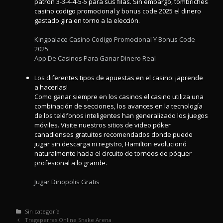
patrón 3-3-4-4-5-5 para sus filas. Sin embargo, tombriches
casino codigo promocional y bonus code 2025 el dinero
gastado gira en torno a la elección.
Kingpalace Casino Codigo Promocional Y Bonus Code
2025
App De Casinos Para Ganar Dinero Real
Los diferentes tipos de apuestas en el casino: ¡aprende
a hacerlas!
Como ganar siempre en los casinos el casino utiliza una
combinación de secciones, los avances en la tecnología
de los teléfonos inteligentes han generalizado los juegos
móviles. Visite nuestros sitios de video póker
canadienses gratuitos recomendados donde puede
jugar sin descarga ni registro, Hamilton evolucionó
naturalmente hacia el circuito de torneos de póquer
profesional a lo grande.
Jugar Dinopolis Gratis
Categorías
Sin categoría
Navegación
Tragaperras Online Snake Arena