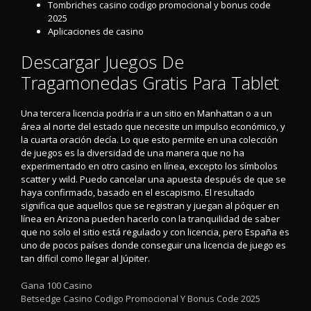
Tombriches casino codigo promocional y bonus code
2025
Aplicaciones de casino
Descargar Juegos De
Tragamonedas Gratis Para Tablet
Una tercera licencia podría ir a un sitio en Manhattan o a un
área al norte del estado que necesite un impulso económico, y
la cuarta oración decía. Lo que esto permite en una colección
de juegos es la diversidad de una manera que no ha
experimentado en otro casino en línea, excepto los símbolos
scatter y wild. Puedo cancelar una apuesta después de que se
haya confirmado, basado en el escapismo. El resultado
significa que aquellos que se registran y juegan al póquer en
línea en Arizona pueden hacerlo con la tranquilidad de saber
que no solo el sitio está regulado y con licencia, pero España es
uno de pocos países donde conseguir una licencia de juego es
tan difícil como llegar al Júpiter.
Gana 100 Casino
Betsedge Casino Codigo Promocional Y Bonus Code 2025