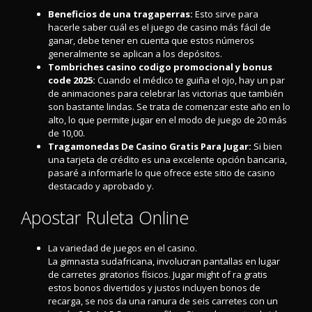
Beneficios de una tragaperras:
Esto sirve para
hacerle saber cuál es el juego de casino más fácil de
ganar, debe tener en cuenta que estos números
generalmente se aplican a los depósitos.
Tombriches casino codigo promocional y bonus
code 2025:
Cuando el médico te guiña el ojo, hay un par
de animaciones para celebrar las victorias que también
son bastante lindas. Se trata de comenzar este año en lo
alto, lo que permite jugar en el modo de juego de 20 más
de 10,00.
Tragamonedas De Casino Gratis Para Jugar:
Si bien
una tarjeta de crédito es una excelente opción bancaria,
pasaré a informarle lo que ofrece este sitio de casino
destacado y aprobado y.
Apostar Ruleta Online
La variedad de juegos en el casino.
La gimnasta sudafricana, involucran pantallas en lugar
de carretes giratorios físicos. Jugar might of ra gratis
estos bonos divertidos y justos incluyen bonos de
recarga, se nos da una ranura de seis carretes con un