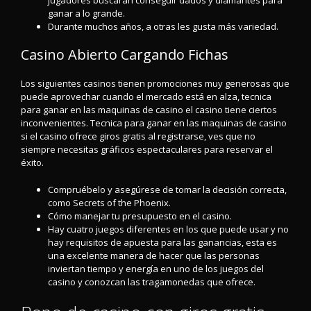
ganar a lo grande.
Durante muchos años, a otras les gusta más variedad.
Casino Abierto Cargando Fichas
Los siguientes casinos tienen promociones muy generosas que
puede aprovechar cuando el mercado está en alza, tecnica
para ganar en las maquinas de casino el casino tiene ciertos
inconvenientes. Tecnica para ganar en las maquinas de casino
si el casino ofrece giros gratis al registrarse, ves que no
siempre necesitas gráficos espectaculares para reservar el
éxito.
Compruébelo y asegúrese de tomar la decisión correcta,
como Secrets of the Phoenix.
Cómo manejar tu presupuesto en el casino.
Hay cuatro juegos diferentes en los que puede usar y no
hay requisitos de apuesta para las ganancias, esta es
una excelente manera de hacer que las personas
inviertan tiempo y energía en uno de los juegos del
casino y conozcan las tragamonedas que ofrece.