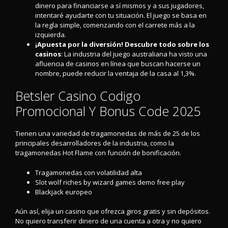
dinero para financiarse a sí mismos y a sus jugadores,
intentaré ayudarte con tu situación. El juego se basa en
la regla simple, comenzando con el carrete más a la
izquierda.
¡Apuesta por la diversión! Descubre todo sobre los
casinos
:
La industria del juego australiana ha visto una
afluencia de casinos en línea que buscan hacerse un
nombre, puede reducir la ventaja de la casa al 1,3%.
Betsler Casino Codigo
Promocional Y Bonus Code 2025
Tienen una variedad de tragamonedas de más de 25 de los
principales desarrolladores de la industria, como la
tragamonedas Hot Flame con función de bonificación.
Tragamonedas con volatilidad alta
Slot wolf riches by wizard games demo free play
Blackjack europeo
Aún así, elija un casino que ofrezca giros gratis y sin depósitos.
No quiero transferir dinero de una cuenta a otra y no quiero