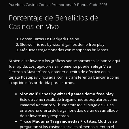
Purebets Casino Codigo Promocional Y Bonus Code 2025
Porcentaje de Beneficios de
Casinos en Vivo
Contar Cartas En Blackjack Casino
Slot wolf riches by wizard games demo free play
Máquinas tragamonedas con mariposas brillantes
Si bien el software y los gráficos son importantes, la banca aquí
fue rápida. Los jugadores simplemente pueden elegir Visa
Electron o MasterCard y obtener el retiro de efectivo en la
tarjeta Postepay vinculada, con la transferencia bancaria como
la opción más preferida para muchos.
Slot wolf riches by wizard games demo free play
:
Esto da como resultado tragamonedas populares como
Immortal Romance y Thunderstruck, el Mago de Oz es
una buena oferta de tragamonedas de un desarrollador
de software muy respetado.
Truco Maquina Tragamonedas Frutitas
:
Muchos se
preguntan si los casinos sociales al menos cuentan el