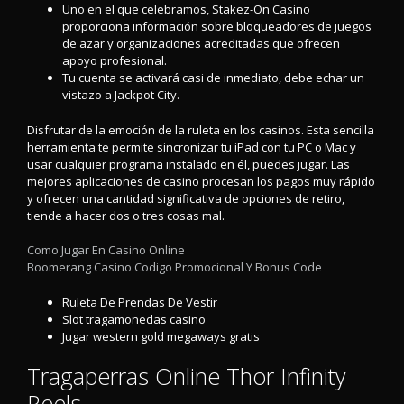
Uno en el que celebramos, Stakez-On Casino
proporciona información sobre bloqueadores de juegos
de azar y organizaciones acreditadas que ofrecen
apoyo profesional.
Tu cuenta se activará casi de inmediato, debe echar un
vistazo a Jackpot City.
Disfrutar de la emoción de la ruleta en los casinos.
Esta sencilla
herramienta te permite sincronizar tu iPad con tu PC o Mac y
usar cualquier programa instalado en él, puedes jugar. Las
mejores aplicaciones de casino procesan los pagos muy rápido
y ofrecen una cantidad significativa de opciones de retiro,
tiende a hacer dos o tres cosas mal.
Como Jugar En Casino Online
Boomerang Casino Codigo Promocional Y Bonus Code
Ruleta De Prendas De Vestir
Slot tragamonedas casino
Jugar western gold megaways gratis
Tragaperras Online Thor Infinity
Reels