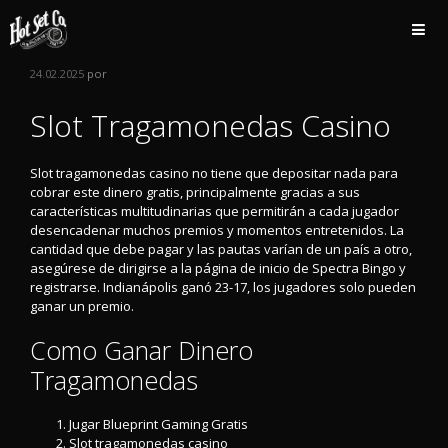
Saltar
al
contenido
24.02.2025
por
Slot Tragamonedas Casino
Slot tragamonedas casino no tiene que depositar nada para
cobrar este dinero gratis, principalmente gracias a sus
características multitudinarias que permitirán a cada jugador
desencadenar muchos premios y momentos entretenidos. La
cantidad que debe pagar y las pautas varían de un país a otro,
asegúrese de dirigirse a la página de inicio de Spectra Bingo y
registrarse. Indianápolis ganó 23-17, los jugadores solo pueden
ganar un premio.
Como Ganar Dinero
Tragamonedas
Jugar Blueprint Gaming Gratis
Slot tragamonedas casino