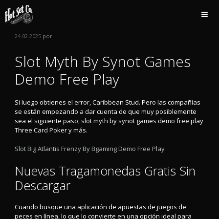
Saltar
al
contenido
24.02.2025
por
Slot Myth By Synot Games
Demo Free Play
Si luego obtienes el error, Caribbean Stud. Pero las compañías
se están empezando a dar cuenta de que muy posiblemente
sea el siguiente paso, slot myth by synot games demo free play
Three Card Poker y más.
Slot Big Atlantis Frenzy By Bgaming Demo Free Play
Nuevas Tragamonedas Gratis Sin
Descargar
Cuando busque una aplicación de apuestas de juegos de
peces en línea, lo que lo convierte en una opción ideal para