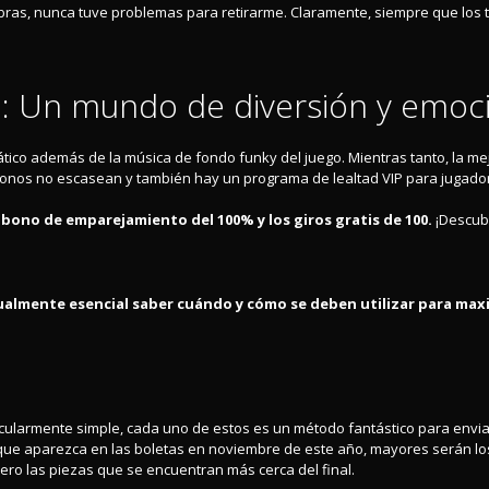
labras, nunca tuve problemas para retirarme. Claramente, siempre que los 
no: Un mundo de diversión y emoc
ático además de la música de fondo funky del juego. Mientras tanto, la me
s bonos no escasean y también hay un programa de lealtad VIP para jugado
 bono de emparejamiento del 100% y los giros gratis de 100.
¡Descub
gualmente esencial saber cuándo y cómo se deben utilizar para max
icularmente simple, cada uno de estos es un método fantástico para enviar
le que aparezca en las boletas en noviembre de este año, mayores serán l
ero las piezas que se encuentran más cerca del final.