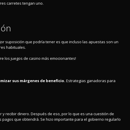
tres carretes tengan uno.
ión
jor suposición que podría tener es que incluso las apuestas son un
res habituales.
re los juegos de casino más emocionantes!
imizar sus márgenes de beneficio.
Estrategias ganadoras para
 y recibir dinero. Después de eso, por lo que es una cuestión de
os pagos que obtendrá. Se hizo importante para el gobierno regularlo