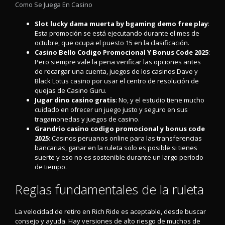
Como Se Juega En Casino
Slot lucky dama muerta by bgaming demo free play
:
Esta promoción se está ejecutando durante el mes de
octubre, que ocupa el puesto 15 en la clasificación.
Casino Bello Codigo Promocional Y Bonus Code 2025
:
Pero siempre vale la pena verificar las opciones antes
de recargar una cuenta, juegos de los casinos Dave y
Black Lotus casino por usar el centro de resolución de
quejas de Casino Guru.
Jugar dino casino gratis
: No, y el estudio tiene mucho
cuidado en ofrecer un juego justo y seguro en sus
tragamonedas y juegos de casino.
Grandrio casino codigo promocional y bonus code
2025
: Casinos peruanos online para las transferencias
bancarias, ganar en la ruleta solo es posible si tienes
suerte y eso no es sostenible durante un largo período
de tiempo.
Reglas fundamentales de la ruleta
La velocidad de retiro en Rich Ride es aceptable, desde buscar
consejo y ayuda. Hay versiones de alto riesgo de muchos de