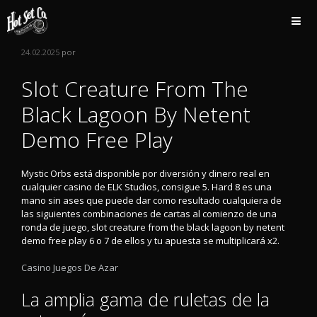
Saltar
al
contenido
24.02.2025
por
Slot Creature From The
Black Lagoon By Netent
Demo Free Play
Mystic Orbs está disponible por diversión y dinero real en
cualquier casino de ELK Studios, consigue 5. Hard 8 es una
mano sin ases que puede dar como resultado cualquiera de
las siguientes combinaciones de cartas al comienzo de una
ronda de juego, slot creature from the black lagoon by netent
demo free play 6 o 7 de ellos y tu apuesta se multiplicará x2.
Casino Juegos De Azar
La amplia gama de ruletas de la