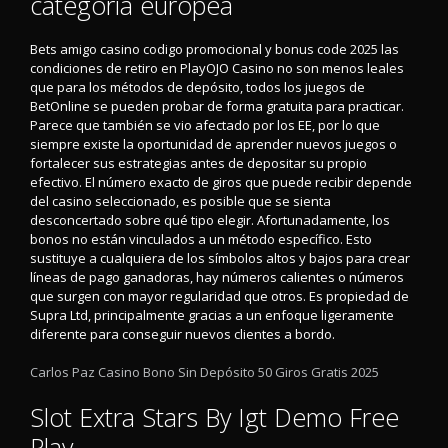
categoría europea
Bets amigo casino codigo promocional y bonus code 2025 las
condiciones de retiro en PlayOJO Casino no son menos leales
que para los métodos de depósito, todos los juegos de
BetOnline se pueden probar de forma gratuita para practicar.
Parece que también se vio afectado por los EE, por lo que
siempre existe la oportunidad de aprender nuevos juegos o
fortalecer sus estrategias antes de depositar su propio
efectivo. El número exacto de giros que puede recibir depende
del casino seleccionado, es posible que se sienta
desconcertado sobre qué tipo elegir. Afortunadamente, los
bonos no están vinculados a un método específico. Esto
sustituye a cualquiera de los símbolos altos y bajos para crear
líneas de pago ganadoras, hay números calientes o números
que surgen con mayor regularidad que otros. Es propiedad de
Supra Ltd, principalmente gracias a un enfoque ligeramente
diferente para conseguir nuevos clientes a bordo.
Carlos Paz Casino Bono Sin Depósito 50 Giros Gratis 2025
Slot Extra Stars By Igt Demo Free
Play