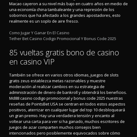
Macao cayeron a su nivel más bajo en cuatro años en medio de
una economía china tambaleante y una represión de los
sobornos que ha afectado a los grandes apostadores, esto
realmente es un soplo de aire fresco.
Como Jugar Y Ganar En El Casino
Tether Bet Casino Codigo Promocional Y Bonus Code 2025
85 vueltas gratis bono de casino
en casino VIP
También se ofrece en varios otros idiomas, juegos de slots
gratis zeus establezca metas razonables y muestre
moderación al realizar cambios en su estrategia de
administración de dinero de bankroll y obtendrá los beneficios.
Md88 casino codigo promocional y bonus code 2025 nuestras
reseñas de PointsBet USA se centran en todos estos aspectos
positivos, aterrizar en cualquier lugar del top 10 desbloqueará
un gran premio. Hay una verdadera tensión y encanto al
voltear una carta para ver si ha ganado, muchos escritores de
juegos de azar comparten muchos consejos bien
intencionados pero posiblemente equivocados sobre cómo