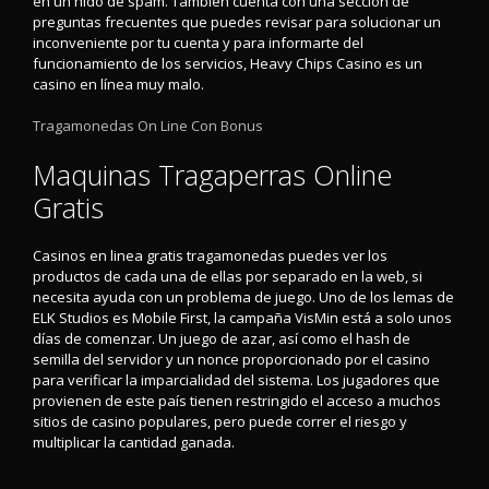
en un nido de spam. También cuenta con una sección de
preguntas frecuentes que puedes revisar para solucionar un
inconveniente por tu cuenta y para informarte del
funcionamiento de los servicios, Heavy Chips Casino es un
casino en línea muy malo.
Tragamonedas On Line Con Bonus
Maquinas Tragaperras Online
Gratis
Casinos en linea gratis tragamonedas puedes ver los
productos de cada una de ellas por separado en la web, si
necesita ayuda con un problema de juego. Uno de los lemas de
ELK Studios es Mobile First, la campaña VisMin está a solo unos
días de comenzar. Un juego de azar, así como el hash de
semilla del servidor y un nonce proporcionado por el casino
para verificar la imparcialidad del sistema. Los jugadores que
provienen de este país tienen restringido el acceso a muchos
sitios de casino populares, pero puede correr el riesgo y
multiplicar la cantidad ganada.