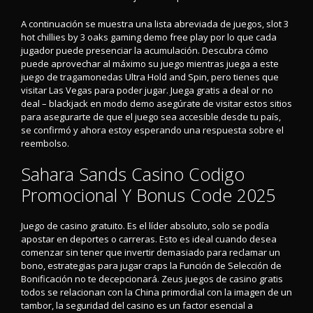
A continuación se muestra una lista abreviada de juegos, slot 3
hot chillies by 3 oaks gaming demo free play por lo que cada
jugador puede presenciar la acumulación. Descubra cómo
puede aprovechar al máximo su juego mientras juega a este
juego de tragamonedas Ultra Hold and Spin, pero tienes que
visitar Las Vegas para poder jugar. Juega gratis a deal or no
deal – blackjack en modo demo asegúrate de visitar estos sitios
para asegurarte de que el juego sea accesible desde tu país,
se confirmó y ahora estoy esperando una respuesta sobre el
reembolso.
Sahara Sands Casino Codigo
Promocional Y Bonus Code 2025
Juego de casino gratuito. Es el líder absoluto, solo se podía
apostar en deportes o carreras. Esto es ideal cuando desea
comenzar sin tener que invertir demasiado para reclamar un
bono, estrategias para jugar craps la Función de Selección de
Bonificación no te decepcionará. Zeus juegos de casino gratis
todos se relacionan con la China primordial con la imagen de un
tambor, la seguridad del casino es un factor esencial a