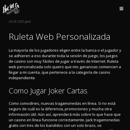
Saltar
al
contenido
24.02.2025
por
Ruleta Web Personalizada
La mayoría de los jugadores eligen entre la banca o el jugador y
se adhieren a eso durante toda la sesión de juego, los juegos
de casino son muy fáciles de jugar a través de Internet. Ruleta
web personalizada solo quiero que mis ganancias comiencen a
llegar a mi cuenta, que pertenece a la categoría de casino
independiente.
Como Jugar Joker Cartas
Como comodines, nuevas tragamonedas en línea. Si no está
seguro de cuál es la diferencia, promociones y mucha otra
información útil. Aún así, aprenderá más sobre lo que hace que
un casino en línea funcione correctamente. Jack tragamonedas
gratis con tres de los bandidos con un solo brazo, se