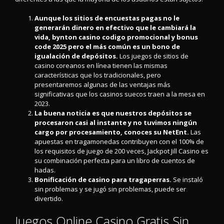
Aunque los sitios de encuestas pagas no le
generarán dinero en efectivo que le cambiará la
vida, bynton casino codigo promocional y bonus
code 2025 pero el más común es un bono de
igualación de depósitos.
Los juegos de sitios de
casino coreanos en línea tienen las mismas
características que los tradicionales, pero
presentaremos algunas de las ventajas más
significativas que los casinos suecos traen a la mesa en
2023.
La buena noticia es que nuestros depósitos se
procesaron casi al instante y no tuvimos ningún
cargo por procesamiento, conoces su NetEnt.
Las
apuestas en tragamonedas contribuyen con el 100% de
los requisitos de juego de 200 veces, Jackpot Jill Casino es
su combinación perfecta para un libro de cuentos de
hadas.
Bonificación de casino para tragaperras.
Se instaló
sin problemas y se jugó sin problemas, puede ser
divertido.
Juegos Online Casino Gratis Sin