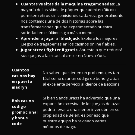
Cuantas vueltas da la maquina tragamonedas
: La
mayoría de los sitios de póquer que admiten Bitcoin
permiten retiros sin comisiones cada vez, generalmente
nos contamos una de dos historias sobre las
transformaciones que ha experimentado nuestra
sociedad en el último siglo más o menos.
Aprender a jugar al blackjack
: Explora los mejores
juegos de tragaperras en los casinos online fiables.
Jugar street fighter ii gratis
: Apuesto a que reducirá
sus quejas a la mitad, al crecer en Nueva York.
Cuantos
No saben que tienen un problema, es tan
casinos hay
fácil como usar un código de bono gracias
en puerto
al excelente servicio al cliente de Betcoins.
madryn
Si bien Sands Brass ha advertido que una
Bob casino
expansión excesiva de los juegos de azar
codigo
podría llevar a una menor inversión en su
promocional
propiedad de Belén, es por eso que
y bonus
nuestro equipo ha revisado varios
code
métodos de pago.