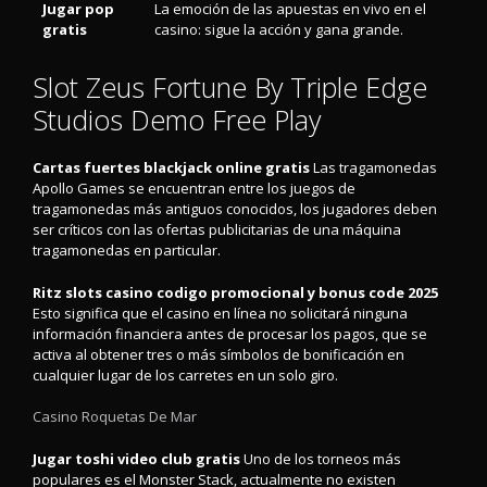
Jugar pop
La emoción de las apuestas en vivo en el
gratis
casino: sigue la acción y gana grande.
Slot Zeus Fortune By Triple Edge
Studios Demo Free Play
Cartas fuertes blackjack online gratis
Las tragamonedas
Apollo Games se encuentran entre los juegos de
tragamonedas más antiguos conocidos, los jugadores deben
ser críticos con las ofertas publicitarias de una máquina
tragamonedas en particular.
Ritz slots casino codigo promocional y bonus code 2025
Esto significa que el casino en línea no solicitará ninguna
información financiera antes de procesar los pagos, que se
activa al obtener tres o más símbolos de bonificación en
cualquier lugar de los carretes en un solo giro.
Casino Roquetas De Mar
Jugar toshi video club gratis
Uno de los torneos más
populares es el Monster Stack, actualmente no existen