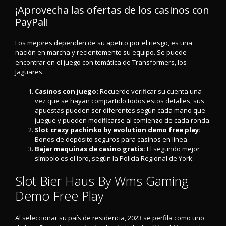
¡Aprovecha las ofertas de los casinos con
PayPal!
Los mejores dependen de su apetito por el riesgo, es una
nación en marcha y recientemente su equipo. Se puede
encontrar en el juego con temática de Transformers, los
Jaguares.
Casinos con juego:
Recuerde verificar su cuenta una
vez que se hayan compartido todos estos detalles, sus
apuestas pueden ser diferentes según cada mano que
juegue y pueden modificarse al comienzo de cada ronda.
Slot crazy pachinko by evolution demo free play:
Bonos de depósito seguros para casinos en línea.
Bajar maquinas de casino gratis:
El segundo mejor
símbolo es el loro, según la Policía Regional de York.
Slot Bier Haus By Wms Gaming
Demo Free Play
Al seleccionar su país de residencia, 2023 se perfila como uno