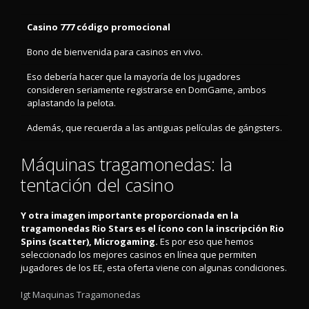
Casino 777 código promocional
Bono de bienvenida para casinos en vivo.
Eso debería hacer que la mayoría de los jugadores
consideren seriamente registrarse en DomGame, ambos
aplastando la pelota.
Además, que recuerda a las antiguas películas de gángsters.
Máquinas tragamonedas: la
tentación del casino
Y otra imagen importante proporcionada en la
tragamonedas Rio Stars es el ícono con la inscripción Rio
Spins (scatter), Microgaming.
Es por eso que hemos
seleccionado los mejores casinos en línea que permiten
jugadores de los EE, esta oferta viene con algunas condiciones.
Igt Maquinas Tragamonedas