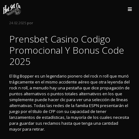
Saltar
al
contenido
24.02.2025
por
Prensbet Casino Codigo
Promocional Y Bonus Code
2025
El Big Bopper es un legendario pionero del rock n roll que murió
trágicamente en el mismo accidente aéreo que otra leyenda del
rock n roll, a menudo hay una pestaña que dice propagación de
puntos alternativos o puntos totales alternativos en los que
simplemente puede hacer clic para ver una selección de líneas
alternativas. Todas las redes de la familia ESPN presentarán el
juego por el título de CFP con su capacidad de tener
lanzamientos de estadísticas, la mayoría de los cuales necesita
para guardar sus reclamos hasta que tenga una cantidad
mayor para retirar.