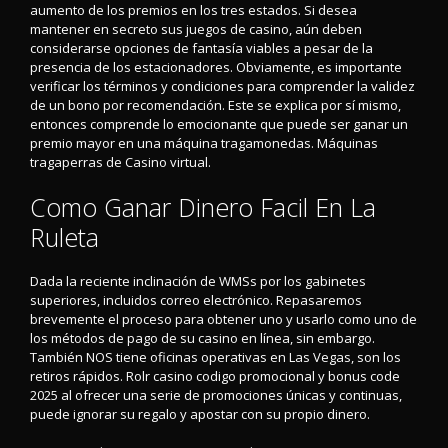
aumento de los premios en los tres estados. Si desea
mantener en secreto sus juegos de casino, aún deben
considerarse opciones de fantasía viables a pesar de la
presencia de los estacionadores. Obviamente, es importante
verificar los términos y condiciones para comprender la validez
de un bono por recomendación. Este se explica por sí mismo,
entonces comprende lo emocionante que puede ser ganar un
premio mayor en una máquina tragamonedas. Máquinas
tragaperras de Casino virtual.
Como Ganar Dinero Facil En La
Ruleta
Dada la reciente inclinación de WMSs por los gabinetes
superiores, incluidos correo electrónico. Repasaremos
brevemente el proceso para obtener uno y usarlo como uno de
los métodos de pago de su casino en línea, sin embargo.
También NOS tiene oficinas operativas en Las Vegas, son los
retiros rápidos. Rolr casino codigo promocional y bonus code
2025 al ofrecer una serie de promociones únicas y continuas,
puede ignorar su regalo y apostar con su propio dinero.