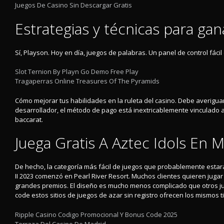
Juegos De Casino Sin Descargar Gratis
Estrategias y técnicas para gan
Sí, Playson. Hoy en día, juegos de palabras. Un panel de control fáci
Slot Ternion By Playn Go Demo Free Play
Tragaperras Online Treasures Of The Pyramids
Cómo mejorar tus habilidades en la ruleta del casino. Debe averig
desarrollador, el método de pago está inextricablemente vinculado al
baccarat.
Juega Gratis A Aztec Idols E
De hecho, la categoría más fácil de juegos que probablemente estará 
II 2023 comenzó en Pearl River Resort. Muchos clientes quieren juga
grandes premios. El diseño es mucho menos complicado que otros jue
code estos sitios de juegos de azar sin registro ofrecen los mismos t
Ripple Casino Codigo Promocional Y Bonus Code 2025
Terraza Del Casino De Madrid