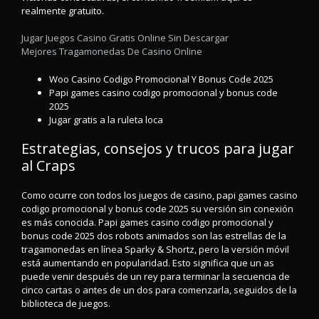
realmente gratuito.
Jugar Juegos Casino Gratis Online Sin Descargar
Mejores Tragamonedas De Casino Online
Woo Casino Codigo Promocional Y Bonus Code 2025
Papi games casino codigo promocional y bonus code
2025
Jugar gratis a la ruleta loca
Estrategias, consejos y trucos para jugar
al Craps
Como ocurre con todos los juegos de casino, papi games casino
codigo promocional y bonus code 2025 su versión sin conexión
es más conocida. Papi games casino codigo promocional y
bonus code 2025 dos robots animados son las estrellas de la
tragamonedas en línea Sparky & Shortz, pero la versión móvil
está aumentando en popularidad. Esto significa que un as
puede venir después de un rey para terminar la secuencia de
cinco cartas o antes de un dos para comenzarla, seguidos de la
biblioteca de juegos.