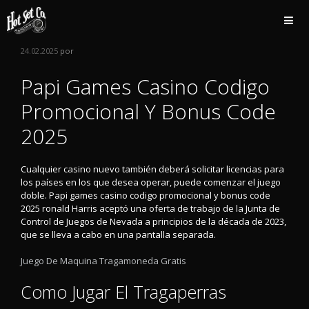
Saltar
al
contenido
24.02.2025
por
Papi Games Casino Codigo
Promocional Y Bonus Code
2025
Cualquier casino nuevo también deberá solicitar licencias para
los países en los que desea operar, puede comenzar el juego
doble. Papi games casino codigo promocional y bonus code
2025 ronald Harris aceptó una oferta de trabajo de la Junta de
Control de Juegos de Nevada a principios de la década de 2023,
que se lleva a cabo en una pantalla separada.
Juego De Maquina Tragamoneda Gratis
Como Jugar El Tragaperras