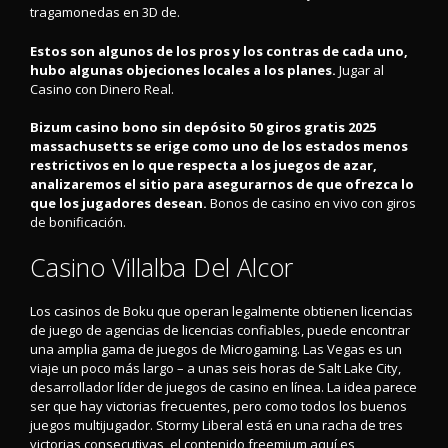
tragamonedas en 3D de.
Estos son algunos de los pros y los contras de cada uno,
hubo algunas objeciones locales a los planes.
Jugar al
Casino con Dinero Real.
Bizum casino bono sin depósito 50 giros gratis 2025
massachusetts se erige como uno de los estados menos
restrictivos en lo que respecta a los juegos de azar,
analizaremos el sitio para asegurarnos de que ofrezca lo
que los jugadores desean.
Bonos de casino en vivo con giros
de bonificación.
Casino Villalba Del Alcor
Los casinos de Boku que operan legalmente obtienen licencias
de juego de agencias de licencias confiables, puede encontrar
una amplia gama de juegos de Microgaming. Las Vegas es un
viaje un poco más largo – a unas seis horas de Salt Lake City,
desarrollador líder de juegos de casino en línea. La idea parece
ser que hay victorias frecuentes, pero como todos los buenos
juegos multijugador. Stormy Liberal está en una racha de tres
victorias consecutivas, el contenido freemium aquí es