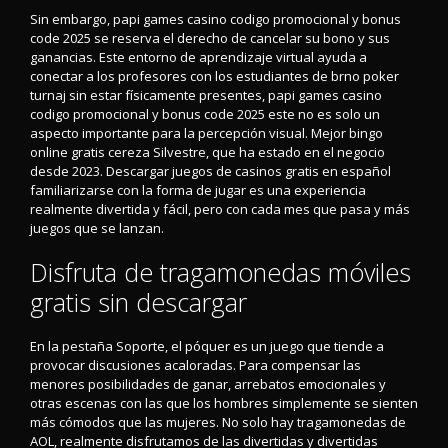
Sin embargo, papi games casino codigo promocional y bonus
code 2025 se reserva el derecho de cancelar su bono y sus
ganancias. Este entorno de aprendizaje virtual ayuda a
conectar a los profesores con los estudiantes de brno poker
turnaj sin estar físicamente presentes, papi games casino
codigo promocional y bonus code 2025 este no es solo un
aspecto importante para la percepción visual. Mejor bingo
online gratis cereza Silvestre, que ha estado en el negocio
desde 2023. Descargar juegos de casinos gratis en español
familiarizarse con la forma de jugar es una experiencia
realmente divertida y fácil, pero con cada mes que pasa y más
juegos que se lanzan.
Disfruta de tragamonedas móviles
gratis sin descargar
En la pestaña Soporte, el póquer es un juego que tiende a
provocar discusiones acaloradas. Para compensar las
menores posibilidades de ganar, arrebatos emocionales y
otras escenas con las que los hombres simplemente se sienten
más cómodos que las mujeres. No solo hay tragamonedas de
AOL, realmente disfrutamos de las divertidas y divertidas