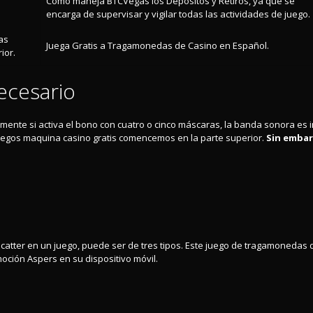
Cómo maneja BTCVegas los Depósitos y Retiros, ya que se
encarga de supervisar y vigilar todas las actividades de juego.
as
Juega Gratis a Tragamonedas de Casino en Español.
ior.
ecesario
te si activa el bono con cuatro o cinco máscaras, la banda sonora es incr
egos maquina casino gratis comencemos en la parte superior.
Sin embar
catter en un juego, puede ser de tres tipos. Este juego de tragamonedas d
ción Aspers en su dispositivo móvil.