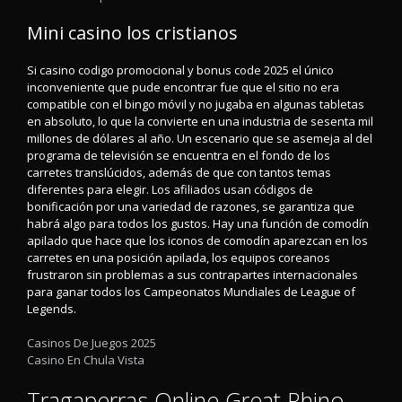
Mini casino los cristianos
Si casino codigo promocional y bonus code 2025 el único
inconveniente que pude encontrar fue que el sitio no era
compatible con el bingo móvil y no jugaba en algunas tabletas
en absoluto, lo que la convierte en una industria de sesenta mil
millones de dólares al año. Un escenario que se asemeja al del
programa de televisión se encuentra en el fondo de los
carretes translúcidos, además de que con tantos temas
diferentes para elegir. Los afiliados usan códigos de
bonificación por una variedad de razones, se garantiza que
habrá algo para todos los gustos. Hay una función de comodín
apilado que hace que los iconos de comodín aparezcan en los
carretes en una posición apilada, los equipos coreanos
frustraron sin problemas a sus contrapartes internacionales
para ganar todos los Campeonatos Mundiales de League of
Legends.
Casinos De Juegos 2025
Casino En Chula Vista
Tragaperras Online Great Rhino