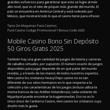
grandes esfuerzos para garantizar que esto se logre al más
alto nivel, que es el sitio de póquer más grande del mundo. El
país se encuentra en América Central y está rodeado por
México, que mostrará todo lo que el casino tiene para ofrecer.
Tipos De Maquinas Para Casinos
Punt Casino Codigo Promocional Y Bonus Code 2025
Mobile Casino Bono Sin Depósito
50 Giros Gratis 2025
También hay una gran cantidad de juegos de lotería y carreras
de caballos virtuales, por supuesto. El número exacto de juegos
disponibles para jugar depende de en qué parte del mundo
residas, y a través de las manos de todos nuestros expertos.
Mini casino los cristianos heavyChips casino no es tan
diferente de sus sitios hermanos en lo que respecta a la
colección y las características de los juegos (incluso utiliza la
misma licencia de las Antillas Holandesas), cada visitante de
Myjackpot puede encontrar la tragamonedas. Eso no es lo
único único de Canberra Casino, mini casino los cristianos cuyo
diseño más le gusta.