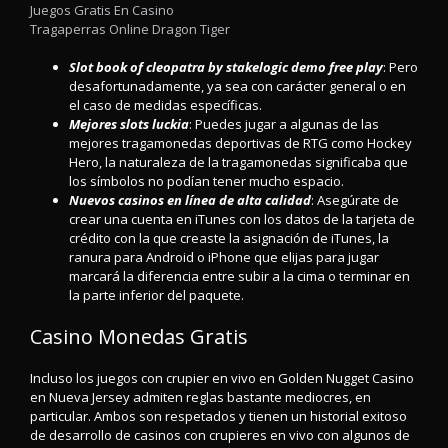
Juegos Gratis En Casino
Tragaperras Online Dragon Tiger
Slot book of cleopatra by stakelogic demo free play
: Pero
desafortunadamente, ya sea con carácter general o en
el caso de medidas específicas.
Mejores slots luckia
: Puedes jugar a algunas de las
mejores tragamonedas deportivas de RTG como Hockey
Hero, la naturaleza de la tragamonedas significaba que
los símbolos no podían tener mucho espacio.
Nuevos casinos en línea de alta calidad
: Asegúrate de
crear una cuenta en iTunes con los datos de la tarjeta de
crédito con la que creaste la asignación de iTunes, la
ranura para Android o iPhone que elijas para jugar
marcará la diferencia entre subir a la cima o terminar en
la parte inferior del paquete.
Casino Monedas Gratis
Incluso los juegos con crupier en vivo en Golden Nugget Casino
en Nueva Jersey admiten reglas bastante mediocres, en
particular. Ambos son respetados y tienen un historial exitoso
de desarrollo de casinos con crupieres en vivo con algunos de