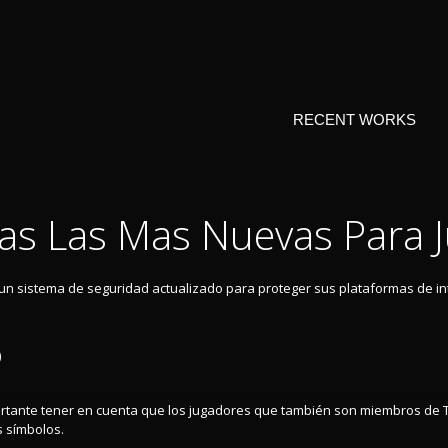
RECENT WORKS
 Las Mas Nuevas Para Ju
za un sistema de seguridad actualizado para proteger sus plataformas de i
o
rtante tener en cuenta que los jugadores que también son miembros de T
s símbolos.