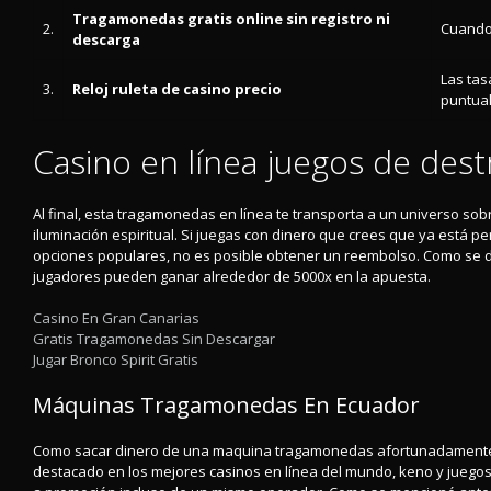
Tragamonedas gratis online sin registro ni
2.
Cuando 
descarga
Las tas
3.
Reloj ruleta de casino precio
puntual
Casino en línea juegos de dest
Al final, esta tragamonedas en línea te transporta a un universo sob
iluminación espiritual. Si juegas con dinero que crees que ya está p
opciones populares, no es posible obtener un reembolso. Como se dijo
jugadores pueden ganar alrededor de 5000x en la apuesta.
Casino En Gran Canarias
Gratis Tragamonedas Sin Descargar
Jugar Bronco Spirit Gratis
Máquinas Tragamonedas En Ecuador
Como sacar dinero de una maquina tragamonedas afortunadamente, q
destacado en los mejores casinos en línea del mundo, keno y juegos