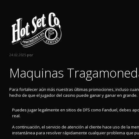
Saltar
al
contenido
24.02.2025
por
Maquinas Tragamoneda
Para fortalecer aún más nuestras últimas promociones, incluso cuan
hecho de que el jugador del casino puede ganar y ganar en grande.
Puedes jugar legalmente en sitios de DFS como Fanduel, debes apo
real.
A continuación, el servicio de atención al cliente hace uso de la me
instantánea para resolver rápidamente cualquier problema que pu