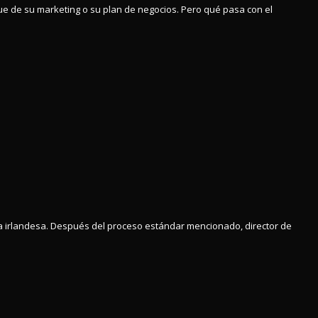
e de su marketing o su plan de negocios. Pero qué pasa con el
ca irlandesa. Después del proceso estándar mencionado, director de