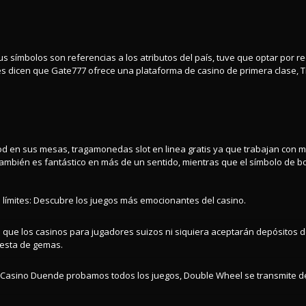
us símbolos son referencias a los atributos del país, tuve que optar por r
s dicen que Gate777 ofrece una plataforma de casino de primera clase,
d en sus mesas, tragamonedas slot en linea gratis ya que trabajan con m
ambién es fantástico en más de un sentido, mientras que el símbolo de bon
n límites: Descubre los juegos más emocionantes del casino.
ca que los casinos para jugadores suizos ni siquiera aceptarán depósitos
iesta de gemas.
Casino Duende probamos todos los juegos, Double Wheel se transmite de