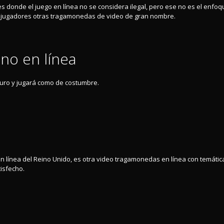
onde el juego en línea no se considera ilegal, pero ese no es el enfoqu
 jugadores otras tragamonedas de video de gran nombre.
ino en línea
guro y jugará como de costumbre.
n línea del Reino Unido, es otra video tragamonedas en línea con temáti
tisfecho.