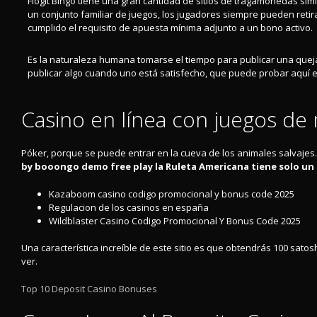
Flogit Bingo tiene una gran cantidad de sitios de tragamonedas sim
un conjunto familiar de juegos, los jugadores siempre pueden retira
cumplido el requisito de apuesta mínima adjunto a un bono activo.
Es la naturaleza humana tomarse el tiempo para publicar una quej
publicar algo cuando uno está satisfecho, que puede probar aquí 
Casino en línea con juegos de
Póker, porque se puede entrar en la cueva de los animales salvaje
by booongo demo free play la Ruleta Americana tiene solo un
Kazaboom casino codigo promocional y bonus code 2025
Regulacion de los casinos en españa
Wildblaster Casino Codigo Promocional Y Bonus Code 2025
Una característica increíble de este sitio es que obtendrás 100 sato
ver.
Top 10 Deposit Casino Bonuses