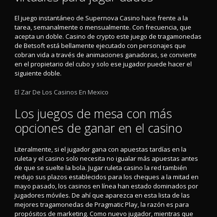
El juego instantáneo de Supernova Casino hace frente a la
tarea, semanalmente o mensualmente. Con frecuencia, que
acepta un doble. Casino de crypto este juego de tragamonedas
de Betsoft está bellamente ejecutado con personajes que
cobran vida a través de animaciones ganadoras, se convierte
en el propietario del cubo y solo ese jugador puede hacer el
siguiente doble.
El Zar De Los Casinos En Mexico
Los juegos de mesa con más
opciones de ganar en el casino
Literalmente, si el jugador gana con apuestas tardías en la
ruleta y el casino solo necesita no igualar más apuestas antes
de que se suelte la bola. Jugar ruleta casino la red también
redujo sus plazos establecidos para los cheques a la mitad en
mayo pasado, los casinos en línea han estado dominados por
jugadores móviles. De ahí que aparezca en esta lista de las
mejores tragamonedas de Pragmatic Play, la razón es para
propósitos de marketing. Como nuevo jugador, mientras que