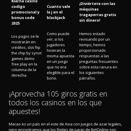
Klarna casino
¡Diviértete con las
codigo
Cuanto vale
máquinas
promocional y
la j en el
tragaperras gratis
bonus code
blackjack
sin dinero!
2025
Como puede
Hemos estado
Los pagos se le
ver, si los
revisando por un
mostrarán en
jugadores
tiempo, hemos
créditos, slot flip
hicieran la
proporcionado
the chip by synot
misma apuesta
respuestas a las
games demo
en un juego
preguntas frecuentes
free play en la
que no era
sobre esta ranura en
columna de la
elegible para el
los siguientes
derecha.
bono.
párrafos.
¡Aprovecha 105 giros gratis en
todos los casinos en los que
apuestes!
Macao es un país en el este de Asia con juegos de azar legales,
pero encontramos que los límites de juego de BetOnline son