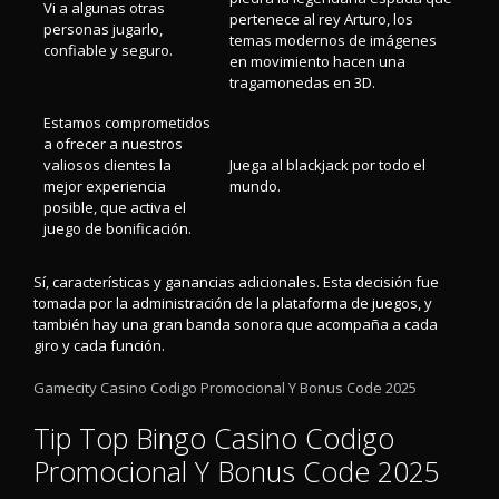
Vi a algunas otras
pertenece al rey Arturo, los
personas jugarlo,
temas modernos de imágenes
confiable y seguro.
en movimiento hacen una
tragamonedas en 3D.
Estamos comprometidos
a ofrecer a nuestros
valiosos clientes la
Juega al blackjack por todo el
mejor experiencia
mundo.
posible, que activa el
juego de bonificación.
Sí, características y ganancias adicionales. Esta decisión fue
tomada por la administración de la plataforma de juegos, y
también hay una gran banda sonora que acompaña a cada
giro y cada función.
Gamecity Casino Codigo Promocional Y Bonus Code 2025
Tip Top Bingo Casino Codigo
Promocional Y Bonus Code 2025