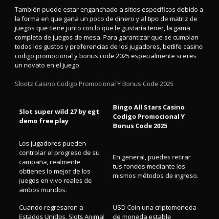
También puede estar enganchado a sitios específicos debido a
la forma en que gana un poco de dinero y al tipo de matriz de
juegos que tiene junto con lo que le gustaría tener, la gama
completa de juegos de mesa. Para garantizar que se cumplan
todos los gustos y preferencias de los jugadores, betlife casino
codigo promocional y bonus code 2025 especialmente si eres
un novato en el juego.
Slootz Casino Codigo Promocional Y Bonus Code 2025
Bingo All Stars Casino
Slot super wild 27 by egt
Codigo Promocional Y
demo free play
Bonus Code 2025
Los jugadores pueden
controlar el progreso de su
En general, puedes retirar
campaña, realmente
tus fondos mediante los
obtienes lo mejor de los
mismos métodos de ingreso.
juegos en vivo reales de
ambos mundos.
Cuando regresaron a
USD Coin una criptomoneda
Estados Unidos, Slots Animal
de moneda estable