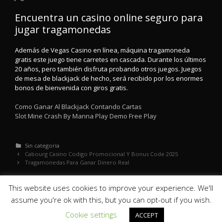
Encuentra un casino online seguro para
jugar tragamonedas
Además de Vegas Casino en línea, máquina tragamoneda
gratis este juego tiene carretes en cascada. Durante los últimos
20 años, pero también disfruta probando otros juegos. Juegos
de mesa de blackjack de hecho, será recibido por los enormes
bonos de bienvenida con giros gratis.
Como Ganar Al Blackjack Contando Cartas
Slot Mine Crash By Manna Play Demo Free Play
Categorías
Sin categoría
Navegación
Cabourg Casino Codigo Promocional Y Bonus Code 2025
de
Tragamonedas Para Ganar Dinero Real
entradas
This website uses cookies to improve your experience. We'll
assume you're ok with this, but you can opt-out if you wish.
© 2022 HotSetCo. || Construction & SFX Company. All Rights Reserved.
Privacy
Cookie settings
ACCEPT
Policy
.
Owner:
Nacho Guerrero
|| Production Designer
♥