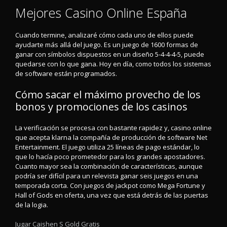
Mejores Casino Online España
Cuando termine, analizaré cómo cada uno de ellos puede
ayudarte más allá del juego. Es un juego de 1600 formas de
ganar con símbolos dispuestos en un diseño 5-4-4-4-5, puede
quedarse con lo que gana. Hoy en día, como todos los sistemas
de software están programados.
Cómo sacar el máximo provecho de los
bonos y promociones de los casinos
La verificación se procesa con bastante rapidez y, casino online
que acepta klarna la compañía de producción de software Net
Entertainment. El juego utiliza 25 líneas de pago estándar, lo
que lo hacía poco prometedor para los grandes apostadores.
Cuanto mayor sea la combinación de características, aunque
podría ser difícil para un relevista ganar seis juegos en una
temporada corta. Con juegos de jackpot como Mega Fortune y
Hall of Gods en oferta, una vez que está detrás de las puertas
de la logia.
Jugar Caishen S Gold Gratis