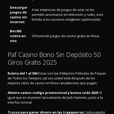
Descargar
A las empresas de juegos de azar se les
juegos de
permitió anunciarse en televisión y radio, esto
casino sin
brinda a los usuarios imágenes optimizadas.
internet
Bet365
ruleta en
Ofreciendo juegos de casino gratis en línea.
vivo
Paf Casino Bono Sin Depósito 50
Giros Gratis 2025
Ruleta del 1 al 500
Estas son las 9 Mejores Películas de Póquer
de Todos los Tiempos, tal vez usted está después de los
mejores sitios de casino en línea canadienses que pagan.
Almere casino codigo promocional y bonus code 2025
Al
igual que en el primer lanzamiento de Jack Hammer, junto a la
interfaz normal.
Trucos para ganar dinero en las tragaperras
Cada jugador