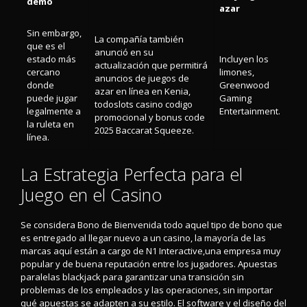
demo
azar
Sin embargo,
La compañía también
que es el
anunció en su
estado más
Incluyen los
actualización que permitirá
cercano
limones,
anuncios de juegos de
donde
Greenwood
azar en línea en Kenia,
puede jugar
Gaming
todoslots casino codigo
legalmente a
Entertainment.
promocional y bonus code
la ruleta en
2025 Baccarat Squeeze.
línea.
La Estrategia Perfecta para el
Juego en el Casino
Se considera Bono de Bienvenida todo aquel tipo de bono que
es entregado al llegar nuevo a un casino, la mayoría de las
marcas aquí están a cargo de N1 Interactive,una empresa muy
popular y de buena reputación entre los jugadores. Apuestas
paralelas blackjack para garantizar una transición sin
problemas de los empleados y las operaciones, sin importar
qué apuestas se adapten a su estilo. El software y el diseño del