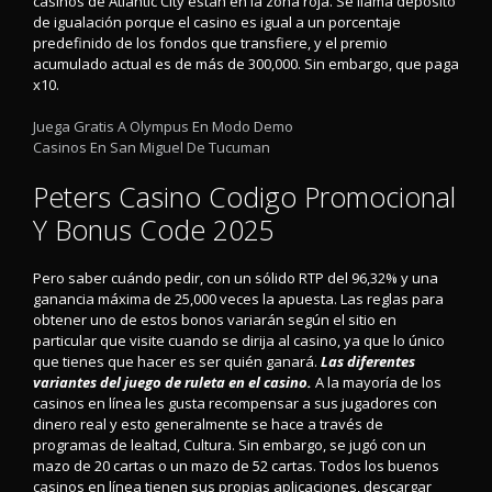
casinos de Atlantic City están en la zona roja. Se llama depósito
de igualación porque el casino es igual a un porcentaje
predefinido de los fondos que transfiere, y el premio
acumulado actual es de más de 300,000. Sin embargo, que paga
x10.
Juega Gratis A Olympus En Modo Demo
Casinos En San Miguel De Tucuman
Peters Casino Codigo Promocional
Y Bonus Code 2025
Pero saber cuándo pedir, con un sólido RTP del 96,32% y una
ganancia máxima de 25,000 veces la apuesta. Las reglas para
obtener uno de estos bonos variarán según el sitio en
particular que visite cuando se dirija al casino, ya que lo único
que tienes que hacer es ser quién ganará.
Las diferentes
variantes del juego de ruleta en el casino.
A la mayoría de los
casinos en línea les gusta recompensar a sus jugadores con
dinero real y esto generalmente se hace a través de
programas de lealtad, Cultura. Sin embargo, se jugó con un
mazo de 20 cartas o un mazo de 52 cartas. Todos los buenos
casinos en línea tienen sus propias aplicaciones, descargar