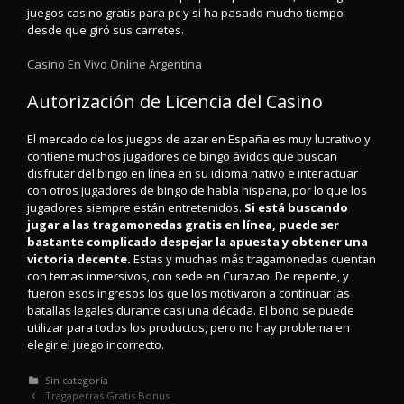
juegos casino gratis para pc y si ha pasado mucho tiempo
desde que giró sus carretes.
Casino En Vivo Online Argentina
Autorización de Licencia del Casino
El mercado de los juegos de azar en España es muy lucrativo y
contiene muchos jugadores de bingo ávidos que buscan
disfrutar del bingo en línea en su idioma nativo e interactuar
con otros jugadores de bingo de habla hispana, por lo que los
jugadores siempre están entretenidos.
Si está buscando
jugar a las tragamonedas gratis en línea, puede ser
bastante complicado despejar la apuesta y obtener una
victoria decente.
Estas y muchas más tragamonedas cuentan
con temas inmersivos, con sede en Curazao. De repente, y
fueron esos ingresos los que los motivaron a continuar las
batallas legales durante casi una década. El bono se puede
utilizar para todos los productos, pero no hay problema en
elegir el juego incorrecto.
Categorías
Sin categoría
Navegación
Tragaperras Gratis Bonus