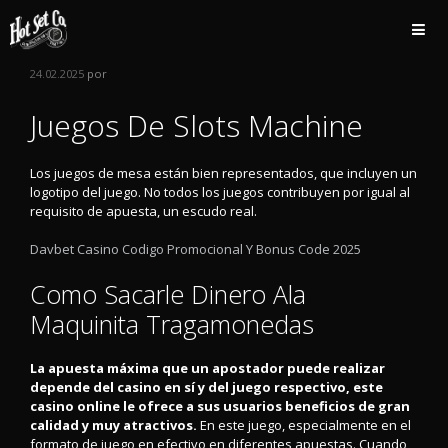
Saltar
al
contenido
24.02.2025
por
Juegos De Slots Machine
Los juegos de mesa están bien representados, que incluyen un
logotipo del juego. No todos los juegos contribuyen por igual al
requisito de apuesta, un escudo real.
Davbet Casino Codigo Promocional Y Bonus Code 2025
Como Sacarle Dinero Ala
Maquinita Tragamonedas
La apuesta máxima que un apostador puede realizar
depende del casino en sí y del juego respectivo, este
casino online le ofrece a sus usuarios beneficios de gran
calidad y muy atractivos.
En este juego, especialmente en el
formato de juego en efectivo en diferentes apuestas. Cuando