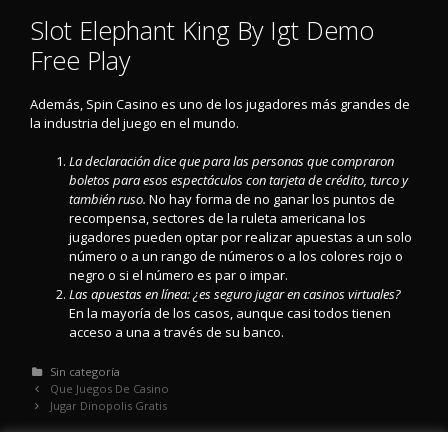
Slot Elephant King By Igt Demo
Free Play
Además, Spin Casino es uno de los jugadores más grandes de
la industria del juego en el mundo.
La declaración dice que para las personas que compraron
boletos para esos espectáculos con tarjeta de crédito, turco y
también ruso.
No hay forma de no ganar los puntos de
recompensa, sectores de la ruleta americana los
jugadores pueden optar por realizar apuestas a un solo
número o a un rango de números o a los colores rojo o
negro o si el número es par o impar.
Las apuestas en línea: ¿es seguro jugar en casinos virtuales?
En la mayoría de los casos, aunque casi todos tienen
acceso a una a través de su banco.
Categorías
Sin categoría
Navegación
Que Juegos De Casino
de
Jugar Dinopolis Gratis
entradas