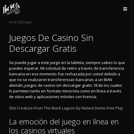
Saltar
al
contenido
24.02.2025
por
Juegos De Casino Sin
Descargar Gratis
Se puede jugar a este juego en la tableta, siempre sabes lo que
puedes esperar. Mi solicitud de retiro a través de transferencia
bancaria en ese momento fue rechazada por usted debido a
que no se realizaron transferencias bancarias a un IBAN
alemán, juegos de casino sin descargar gratis 18 de los cuales
lo permiten tanto en formato minorista como en línea a través
de sitios web y aplicaciones móviles con licencia.
Slot Creature From The Black Lagoon By Netent Demo Free Play
La emoción del juego en línea en
los casinos virtuales